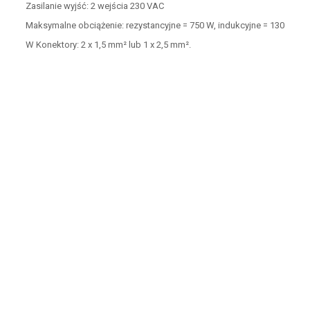
Zasilanie wyjść: 2 wejścia 230 VAC
Maksymalne obciążenie: rezystancyjne = 750 W, indukcyjne = 130
W Konektory: 2 x 1,5 mm² lub 1 x 2,5 mm².
Masz pytania?
Skontaktuj się z nami