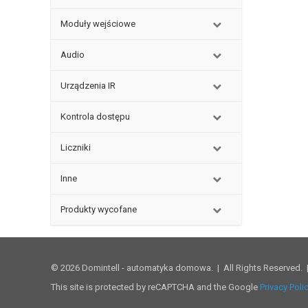
Moduły wejściowe
Audio
Urządzenia IR
Kontrola dostępu
Liczniki
Inne
Produkty wycofane
© 2026 Domintell - automatyka domowa. | All Rights Reserved.
This site is protected by reCAPTCHA and the Google
Privacy Poli