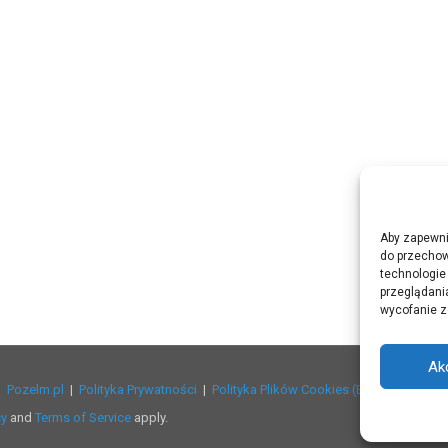
Aby zapewnić
do przechow
technologie
przeglądania
wycofanie z
Ak
 |
Pozelm.pl
|
Polityka Prywatności
|
Polityka Plików Cookies (EU)
cy
and
Terms of Service
apply.