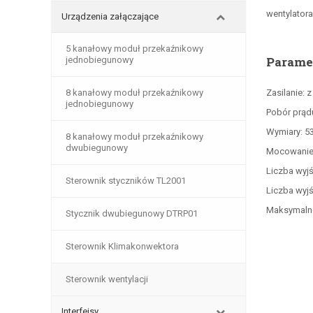
wentylatora
Urządzenia załączające
5 kanałowy moduł przekaźnikowy
Parame
jednobiegunowy
8 kanałowy moduł przekaźnikowy
Zasilanie: z
jednobiegunowy
Pobór prąd
Wymiary: 5
8 kanałowy moduł przekaźnikowy
dwubiegunowy
Mocowanie 
Liczba wyjś
Sterownik styczników TL2001
Liczba wyj
Maksymalne 
Stycznik dwubiegunowy DTRP01
Sterownik Klimakonwektora
Sterownik wentylacji
Interfejsy