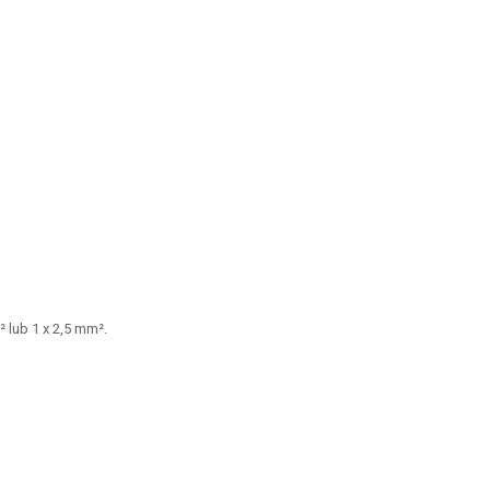
 lub 1 x 2,5 mm².