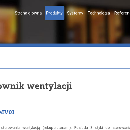
Strona główna
Produkty
Systemy
Technologia
Referen
ownik wentylacji
DMV01
terowania wentylacją (rekuperatorami). Posiada 3 styki do sterowani