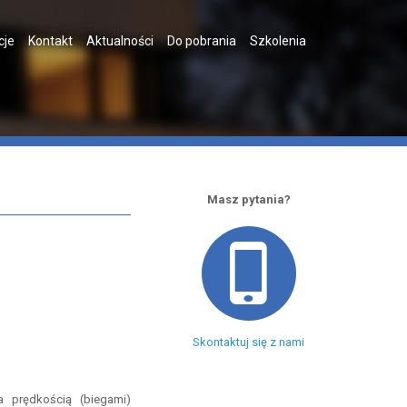
cje
Kontakt
Aktualności
Do pobrania
Szkolenia
Masz pytania?
Skontaktuj się z nami
a prędkością (biegami)