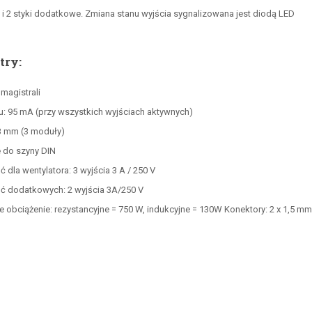
 i 2 styki dodatkowe. Zmiana stanu wyjścia sygnalizowana jest diodą LED
try:
 magistrali
u: 95 mA (przy wszystkich wyjściach aktywnych)
3 mm (3 moduły)
do szyny DIN
ć dla wentylatora: 3 wyjścia 3 A / 250 V
ść dodatkowych: 2 wyjścia 3A/250 V
obciążenie: rezystancyjne = 750 W, indukcyjne = 130W Konektory: 2 x 1,5 mm²