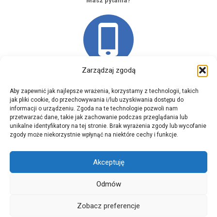
Masz pytania?
Zarządzaj zgodą
Skontaktuj się z nami
Aby zapewnić jak najlepsze wrażenia, korzystamy z technologii, takich
jak pliki cookie, do przechowywania i/lub uzyskiwania dostępu do
informacji o urządzeniu. Zgoda na te technologie pozwoli nam
przetwarzać dane, takie jak zachowanie podczas przeglądania lub
unikalne identyfikatory na tej stronie. Brak wyrażenia zgody lub wycofanie
© 2026 Domintell - automatyka domowa. | All Rights
zgody może niekorzystnie wpłynąć na niektóre cechy i funkcje.
Reserved. |
Pozelm.pl
|
Polityka Prywatności
|
Polityka
Plików Cookies (EU)
Akceptuję
This site is protected by reCAPTCHA and the Google
Privacy
Odmów
Policy
and
Terms of Service
apply.
Zobacz preferencje