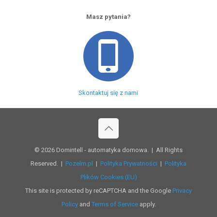
Masz pytania?
Skontaktuj się z nami
© 2026 Domintell - automatyka domowa. | All Rights
Reserved. |
Pozelm.pl
|
Polityka Prywatności
|
Polityka
Plików Cookies (EU)
This site is protected by reCAPTCHA and the Google
Privacy
Policy
and
Terms of Service
apply.