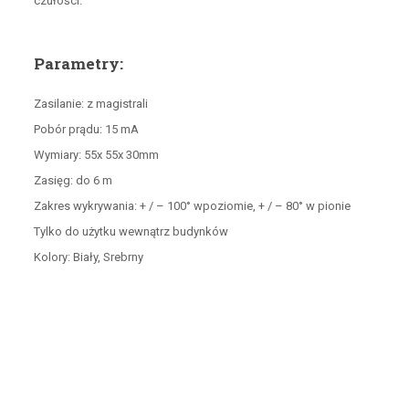
czułości.
Parametry:
Zasilanie: z magistrali
Pobór prądu: 15 mA
Wymiary: 55x 55x 30mm
Zasięg: do 6 m
Zakres wykrywania: + / – 100° wpoziomie, + / – 80° w pionie
Tylko do użytku wewnątrz budynków
Kolory: Biały, Srebrny