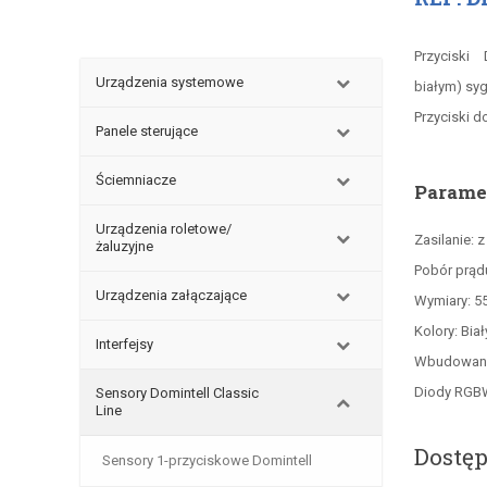
Przycisk
Urządzenia systemowe
białym) sy
Przyciski 
Panele sterujące
Ściemniacze
Parame
Urządzenia roletowe/
Zasilanie: z
żaluzyjne
Pobór prąd
Urządzenia załączające
Wymiary: 55
Kolory: Biał
Interfejsy
Wbudowany 
Diody RGBW
Sensory Domintell Classic
Line
Dostęp
Sensory 1-przyciskowe Domintell