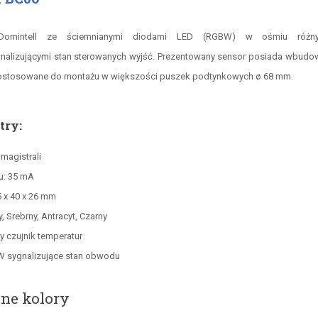
i Domintell ze ściemnianymi diodami LED (RGBW) w ośmiu różny
gnalizującymi stan sterowanych wyjść. Prezentowany sensor posiada wbudow
dostosowane do montażu w większości puszek podtynkowych ø 68 mm.
try:
 magistrali
u: 35 mA
 x 40 x 26 mm
y, Srebrny, Antracyt, Czarny
czujnik temperatur
 sygnalizujące stan obwodu
ne kolory