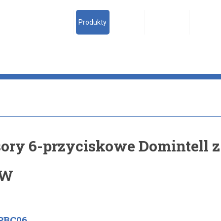
Strona główna
Produkty
Systemy
Technologia
Referen
ory 6-przyciskowe Domintell z
BW
PBC06