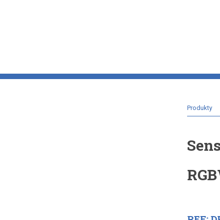
Produkty
Sens
RG
REF: D