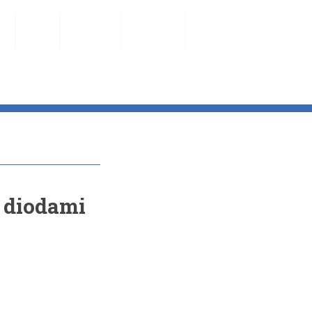
cje
Kontakt
Aktualności
Do pobrania
Szkolenia
Masz pytania?
 diodami
Skontaktuj się z nami