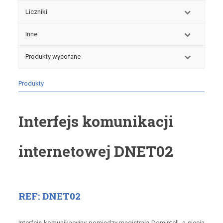
Liczniki
Inne
Produkty wycofane
Produkty
Interfejs komunikacji
internetowej DNET02
REF: DNET02
Interfejs komunikacyjny pomiędzy magistralą Domintell, a siecią